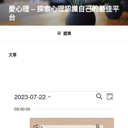
跳
愛心理 – 探索心理認識自己的最佳平
至
台
主
要
內
選單
容
文章
Events
E
E
2023-07-22
S
D
v
v
e
for
S
a
09:00:00
e
a
e
e
y
2023-
r
n
l
n
07-
c
t
e
t