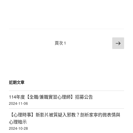
a
v
i
g
文
a
下
頁次
1
一
章
t
頁
分
i
頁
o
n
近期文章
114年度【全職/兼職實習心理師】招募公告
2024-11-06
【心理時事】新影片被質疑入邪教？剖析家寧的微表情與
心理暗示
2024-10-28