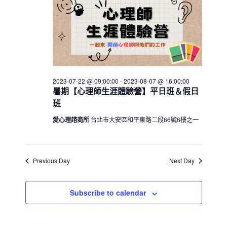
h
V
c
22
s
i
t
S
e
d
e
w
a
a
t
s
e
N
r
.
a
2023-07-22 @ 09:00:00
-
2023-08-07 @ 16:00:00
c
暑期【心理師生涯體驗營】平日班＆假日
v
h
班
i
a
g
愛心理諮商所
台北市大安區和平東路二段66號6樓之一
n
a
d
t
V
i
Previous Day
Next Day
i
o
n
e
Subscribe to calendar
w
s
N