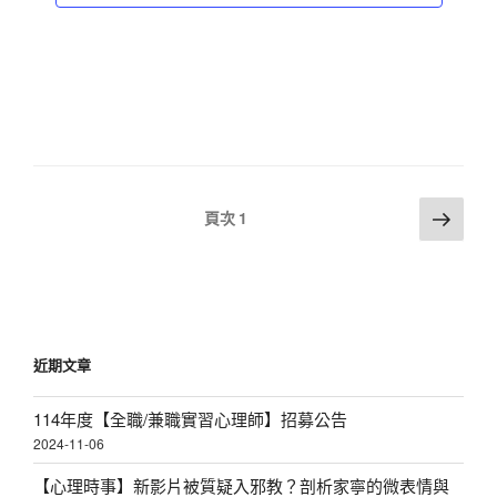
a
v
i
g
a
t
文
下
i
頁次
1
一
章
o
頁
分
n
頁
近期文章
114年度【全職/兼職實習心理師】招募公告
2024-11-06
【心理時事】新影片被質疑入邪教？剖析家寧的微表情與