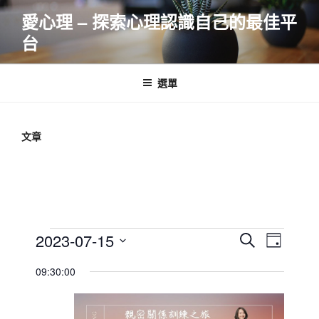
跳
愛心理 – 探索心理認識自己的最佳平
至
台
主
要
內
選單
容
文章
Events
E
E
2023-07-15
S
D
v
v
e
for
S
a
09:30:00
e
a
e
e
y
2023-
r
n
l
n
07-
c
t
e
t