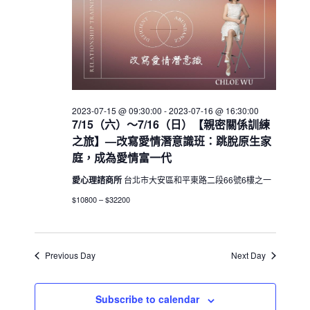
h
V
c
15
s
i
t
S
e
d
e
w
a
a
t
s
e
N
r
.
a
2023-07-15 @ 09:30:00
-
2023-07-16 @ 16:30:00
c
7/15（六）～7/16（日）【親密關係訓練
v
h
之旅】—改寫愛情潛意識班：跳脫原生家
i
a
庭，成為愛情富一代
g
n
a
愛心理諮商所
台北市大安區和平東路二段66號6樓之一
d
t
$10800 – $32200
V
i
i
o
n
e
Previous Day
Next Day
w
s
Subscribe to calendar
N