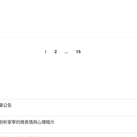
頁
1
頁
頁
2
...
15
次
次
次
募公告
剖析家寧的微表情與心理暗示