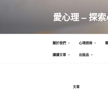
跳
至
愛心理 – 探
主
要
內
容
關於我們
心理諮商
讀讀文章
出版品
文章