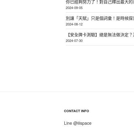
你已經夠努力了！對自己釋出最大的
2024-09-05
別讓「天賦」只是個詞彙！是時候探
2024-08-12
【安全牌卡測驗】總是無法做決定？
2024-07-30
CONTACT INFO
Line @iiispace