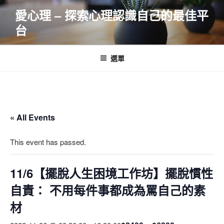
跳
愛心理 – 探索心理認識自己的最佳平
至
台
主
要
內
選單
容
« All Events
This event has passed.
11/6【擺脫人生困境工作坊】擺脫慣性
自責： 不用每件事都成為罵自己的素
材