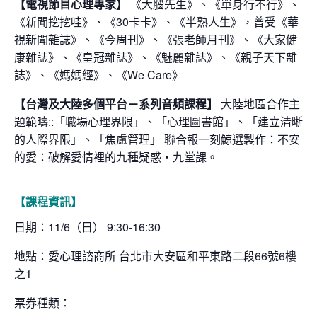
【電視節目心理專家】
《大腦先生》、《單身行不行》、
《新聞挖挖哇》、《30卡卡》、《半熟人生》，曾受《華
視新聞雜誌》、《今周刊》、《張老師月刊》、《大家健
康雜誌》、《皇冠雜誌》、《魅麗雜誌》、《親子天下雜
誌》、《媽媽經》、《We Care》
【台灣及大陸多個平台－系列音頻課程】
大陸地區合作主
題範疇::「職場心理界限」、「心理圖書館」、「建立清晰
的人際界限」、「焦慮管理」 聯合報一刻鯨選製作：不安
的愛：破解愛情裡的九種疑惑・九堂課。
【課程資訊】
日期：11/6（日） 9:30-16:30
地點：愛心理諮商所 台北市大安區和平東路二段66號6樓
之1
票券種類：