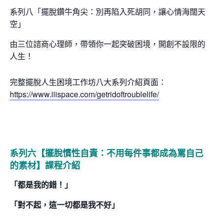
系列八
「擺脫鑽牛角尖：別再陷入死胡同，讓心情海闊天
空」
由三位諮商心理師，帶領你一起突破困境，開創不設限的
人生！
完整
擺脫人生困境工作坊八
大系列介紹頁面：
https://www.iiispace.com/getridoftroublelife/
系列六【擺脫慣性自責：不用每件事都成為罵自己
的素材】課程介紹
「都是我的錯！」
「對不起，這一切都是我不好」