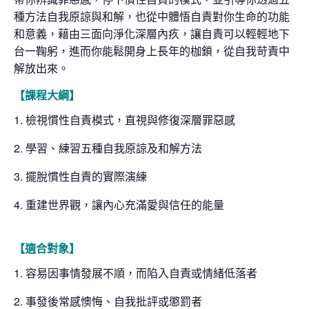
種方法自我原諒與和解，也從中體悟自責對你生命的功能
和意義，藉由三面向淨化深層內疚，讓自責可以輕輕地下
台一鞠躬，進而你能鬆開身上長年的枷鎖，從自我苛責中
解放出來。
【課程大綱】
1. 檢視慣性自責模式，直視與修復深層罪惡感
2. 學習、練習五種自我原諒及和解方法
3. 擺脫慣性自責的實際演練
4. 重建世界觀，讓內心充滿愛與信任的能量
【適合對象】
1. 容易因事情發展不順，而陷入自責或情緒低落者
2. 事發後常感懊悔、自我批評或懲罰者