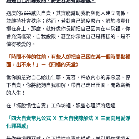
為是自己所導致的，將更容易有罪惡感。
適度的罪惡感與自責，其實能幫助我們與他人建立關係，
並維持社會秩序；然而，若對自己過度嚴苛、過於將責任
攬在身上，那麼，就好像你長期把自己囚禁在牢房裡，你
會充滿框架、自我設限，甚至你深信自己是糟糕的、是不
值得被愛的。
「時間不停的往前，有些人卻把自己困在某一個時間點裡
面，出不來！」－《四樓的天堂》
當你願意對自己給出仁慈、寬容，釋放內心的罪惡感、停
下自責，你將能夠自我和解，帶自己走出囹圄，開啟嶄新
的人生！
在「擺脫慣性自責」工作坊裡，姵瑩心理師將透過
「四大自責常見公式 Ｘ
五大自我諒解法 Ｘ 三面向用愛淨
化罪惡感」
帶你辨識罪惡感，停下慣性自責的模式，並引導你透過五