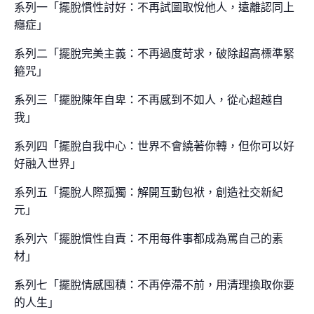
系列一「擺脫慣性討好：不再試圖取悅他人，遠離認同上
癮症」
系列二「擺脫完美主義：不再過度苛求，破除超高標準緊
箍咒」
系列三「擺脫陳年自卑：不再感到不如人，從心超越自
我」
系列四「擺脫自我中心：世界不會繞著你轉，但你可以好
好融入世界」
系列五「
擺脫人際孤獨：解開互動包袱，創造社交新紀
元
」
系列六「擺脫慣性自責：不用每件事都成為罵自己的素
材」
系列七「擺脫情感囤積：不再停滯不前，用清理換取你要
的人生」