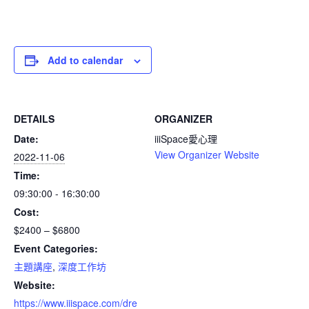
Add to calendar
DETAILS
ORGANIZER
Date:
iiiSpace愛心理
View Organizer Website
2022-11-06
Time:
09:30:00 - 16:30:00
Cost:
$2400 – $6800
Event Categories:
主題講座
,
深度工作坊
Website:
https://www.iiispace.com/dre