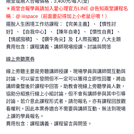
兩堂或兩人合報價格：3,400元/每人(堂)
＊兩堂合報學員請加入愛心理官方
LINE @告知兩堂課程名
稱：@ iiispace（前面要記得加上小老鼠＠唷！）
擺脫人生困境工作坊課程
【完美主義】、【慣性討
：
好】、【自我中心】、【陳年自卑】、【慣性自責】、
【情感囤積】、【鑽牛角尖】及【人際孤獨】八大主題
費用包含：課程講義、講師現場授課、討論與問答
線上旁聽票券
線上旁聽主要是旁聽講師授課、現場學員與講師間互動與
討論，可以留言發問但不一定可以獲得立即性回覆，將由
講師彙整後於課程中回答，助教會視線上旁聽學員人數，
協助分組進行線上小組討論，但不會有講師參與其中引導
討論，若介意此課程形式者，請勿報名。亦有課程回放觀
看權利。因此本票券適合不需要與講師互動、無法到現場
上課的學員報名。
費用包含：課程講義、課程留言與問答。