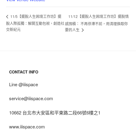
11/12【擺脫人生困境工作坊】擺脫情
11/5【擺脫人生困境工作坊】擺
脫人際孤獨：解開互動包袱，創造社
感囤積： 不再停滯不前，用清理換取你
交新紀元
要的人生
CONTACT INFO
Line @iiispace
service@iiispace.com
10662 台北市大安區和平東路二段66號6樓之1
www.iiispace.com