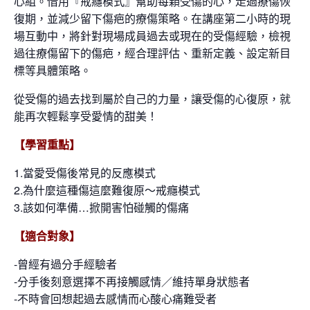
心組。借用『戒癮模式』幫助每顆受傷的心，走過療傷恢
復期，並減少留下傷疤的療傷策略。在講座第二小時的現
場互動中，將針對現場成員過去或現在的受傷經驗，檢視
過往療傷留下的傷疤，經合理評估、重新定義、設定新目
標等具體策略。
從受傷的過去找到屬於自己的力量，讓受傷的心復原，就
能再次輕鬆享受愛情的甜美！
【學習重點】
1.當愛受傷後常見的反應模式
2.為什麼這種傷這麼難復原～戒癮模式
3.該如何準備…掀開害怕碰觸的傷痛
【適合對象】
-曾經有過分手經驗者
-分手後刻意選擇不再接觸感情／維持單身狀態者
-不時會回想起過去感情而心酸心痛難受者