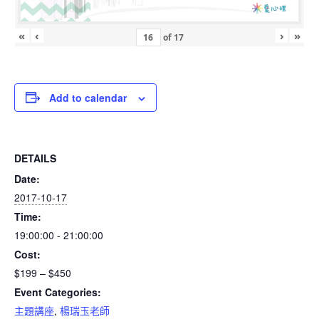
«
‹
›
»
of
17
Add to calendar
DETAILS
Date:
2017-10-17
Time:
19:00:00 - 21:00:00
Cost:
$199 – $450
Event Categories:
主題講座
,
楊瑞玉老師