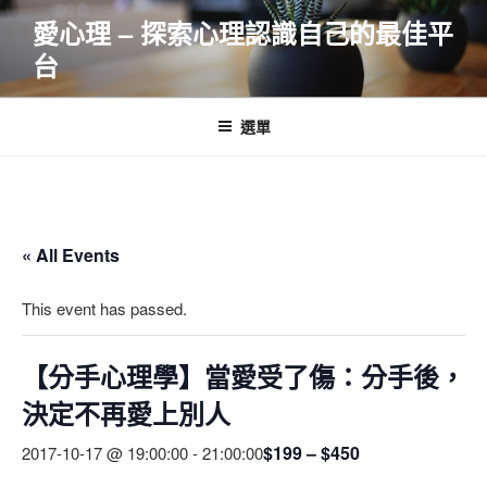
跳
愛心理 – 探索心理認識自己的最佳平
至
台
主
要
內
選單
容
« All Events
This event has passed.
【分手心理學】當愛受了傷：分手後，
決定不再愛上別人
$199 – $450
2017-10-17 @ 19:00:00
-
21:00:00