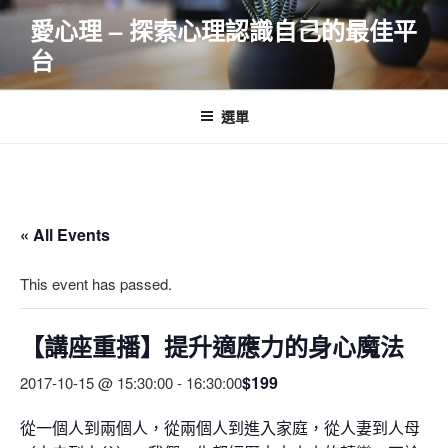
跳
愛心理 – 探索心理認識自己的最佳平
至
台
主
要
內
選單
容
« All Events
This event has passed.
【講座重播】提升適應力的身心魔法
$199
2017-10-15 @ 15:30:00
-
16:30:00
從一個人到兩個人，從兩個人到進入家庭，從人妻到人母