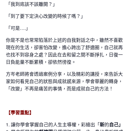
「我到底該不該離開？」
「到了要下定決心改變的時候了嗎？」
「可是
….
」
你是不是也常常陷落於上述的自我對話之中，雖然不喜歡
現在的生活，卻害怕改變，擔心跨出了
舒適圈
，自己就再
也找不到容身之處？因此在去和留之間不斷掙扎，日復一
日負能量不斷累積，卻依然徬徨。
方岑老師將會透過案例分享，以及精彩的講授，來告訴大
家如何看見自己的狀態與成就感來源，學會華麗的轉身，
「改變」
不再是痛苦的事情，而是成就自己的方法！
【學習重點】
讓你學會
掌握
自己的人生主導權，彩繪出「
新
的
自己」