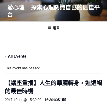
跳
愛心理 – 探索心理認識自己的最佳平
至
台
主
要
內
選單
容
« All Events
This event has passed.
【講座重播】人生的華麗轉身，進退場
的最佳時機
$199
2017-10-14 @ 15:30:00
-
16:30:00