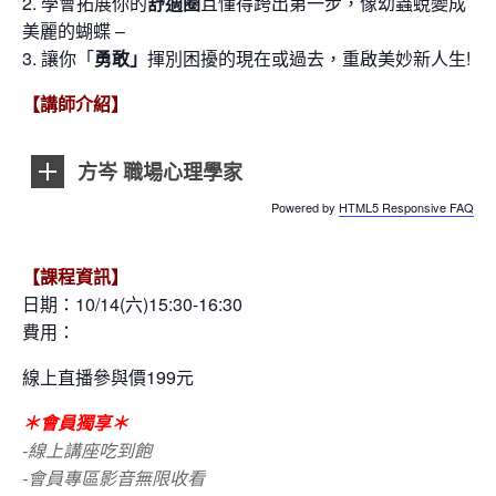
學會拓展你的
舒適圈
且懂得跨出第一步，
像
幼蟲蛻變成
美麗的蝴蝶 –
讓你「
勇敢」
揮別困擾的現在或過去，重啟美妙新人生!
【講師介紹】
方岑 職場心理學家
Powered by
HTML5 Responsive FAQ
【課程資訊】
日期：10/14
(六)15:30-16:30
費用：
線上直播參與價199元
＊會員獨享＊
-線上講座吃到飽
-會員專區影音無限收看