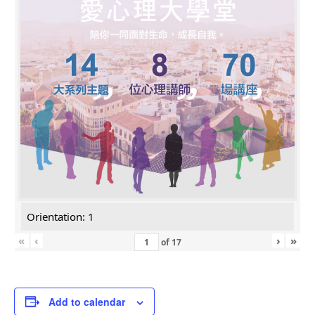
Orientation: 1
«
‹
›
»
of
17
Add to calendar