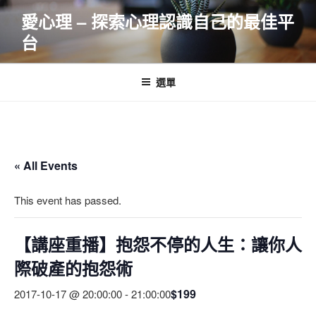
跳
愛心理 – 探索心理認識自己的最佳平
至
台
主
要
內
選單
容
« All Events
This event has passed.
【講座重播】抱怨不停的人生：讓你人
際破產的抱怨術
$199
2017-10-17 @ 20:00:00
-
21:00:00