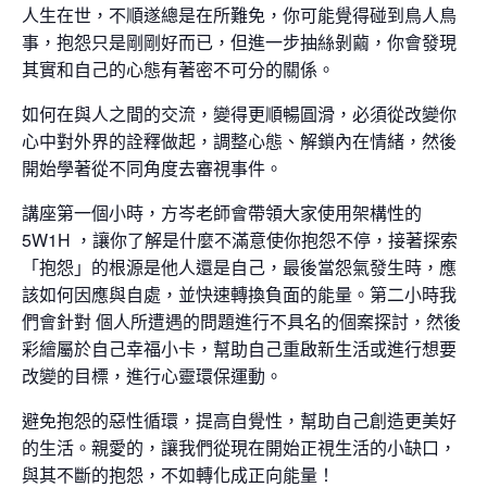
人生在世，不順遂總是在所難免，你可能覺得碰到鳥人鳥
事，抱怨只是剛剛好而已，但進一步抽絲剝繭，你會發現
其實和自己的心態有著密不可分的關係。
如何在與人之間的交流，變得更順暢圓滑，必須從改變你
心中對外界的詮釋做起，調整心態、解鎖內在情緒，然後
開始學著從不同角度去審視事件。
講座第一個小時，方岑老師會帶領大家使用架構性的
5W1H ，讓你了解是什麼不滿意使你抱怨不停，接著探索
「抱怨」的根源是他人還是自己，最後當怨氣發生時，應
該如何因應與自處，並快速轉換負面的能量。第二小時我
們會針對 個人所遭遇的問題進行不具名的個案探討，然後
彩繪屬於自己幸福小卡，幫助自己重啟新生活或進行想要
改變的目標，進行心靈環保運動。
避免抱怨的惡性循環，提高自覺性，幫助自己創造更美好
的生活。親愛的，讓我們從現在開始正視生活的小缺口，
與其不斷的抱怨，不如轉化成正向能量！