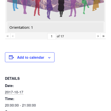
Orientation: 1
«
‹
›
»
of
17
Add to calendar
DETAILS
Date:
2017-10-17
Time:
20:00:00 - 21:00:00