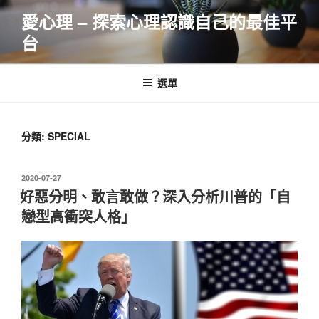
跳
愛心理 – 探索心理認識自己的最佳平
至
台
主
要
內
選單
容
分類:
SPECIAL
發
2020-07-27
佈
好惡分明、敢言敢做？深入分析川普的「自
於
戀型高衝突人格」