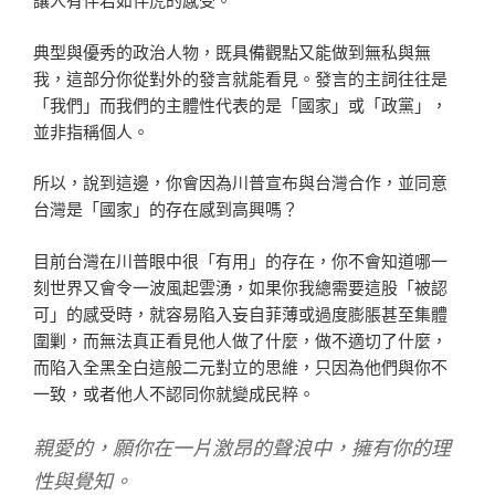
典型與優秀的政治人物，既具備觀點又能做到無私與無
我，這部分你從對外的發言就能看見。發言的主詞往往是
「我們」而我們的主體性代表的是「國家」或「政黨」，
並非指稱個人。
所以，說到這邊，你會因為川普宣布與台灣合作，並同意
台灣是「國家」的存在感到高興嗎？
目前台灣在川普眼中很「有用」的存在，你不會知道哪一
刻世界又會令一波風起雲湧，如果你我總需要這股「被認
可」的感受時，就容易陷入妄自菲薄或過度膨脹甚至集體
圍剿，而無法真正看見他人做了什麼，做不適切了什麼，
而陷入全黑全白這般二元對立的思維，只因為他們與你不
一致，或者他人不認同你就變成民粹。
親愛的，願你在一片激昂的聲浪中，擁有你的理
性與覺知。