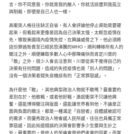
言，你不同意我，你就是我的敵人，你就活該遭到我孤立
與制裁，即便是自己人也一樣。
高衝突人格往往缺乏自省，有人會評論他停止資助是要硬
起來，但看起來更像是因為自己決策太慢，太輕忽疫情在
先，導致美國境內疫情失控，在輿論威脅之下，他必須將
這份罪過咎責至已經民怨沸騰的WHO，順利轉移所有人的
關注之外，順便賺取多數人心中那陣痛快而肯定川普的
「敢」之外，很少人會去注意到，川普從來不覺得自己的
決策有任何問題，造成的失控疫情也是「別人的問題」，
沒有一個決策者錯失良機該有的「正常罪惡感」。
為什麼他「敢」，其他典型政治人物就不敢嗎？最重要的
差別在於，他敢戰，或者他好戰，激起衝突不只讓他興
奮，還能博得關注與版面，還能讓世界看到他，不論是正
面與負面的關注，都是一種滿足「自戀者」自體感被認可
的需求。而優秀政治人物會感人民所感，往往也具備正常
罪惡感，因此知道錯誤的決策會影響多少生靈與生計之
外，最重要的，是他人的苦痛會是他們考量的因素。而當