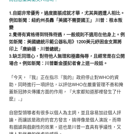
1.自認非常優秀，過度膨脹成就才華，尤其與週遭人相比。
例如新聞：紐約州長轟「美國不需要國王」 川普：根本叛
變
2.覺得有資格得到特殊待遇，一般規則不適用在他身上。例
如新聞：美國總統示範公器私用》1200美元紓困金支票將
印上「唐納德．川普總統」
3.缺乏同理心，對待他人無理和極盡侮辱，且經常是在公開
場合。例如新聞：川普斷金援記者會上這一段話。
「今天，『我』正在指示『我的』政府停止對WHO的資
助，同時進行一項評估，以評估WHO在嚴重管理不善和掩
蓋新冠肺炎傳播方面的作用，『大家都知道那裡發生了什
麼』..」
自戀型領導者有很多以個人為主詞，並且容易加註個人評
論，而讓該是政府的官方發言，搞得像是個人演說，而帶
有戲謔與戲劇性的效果，這也是川普一直具有爭議性，又
讓人有伴君如伴虎的感受。