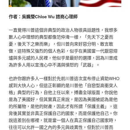
作者：吳姵瑩Chloe Wu 諮商心理師
一直覺得川普這個非典型的政治人物很具話題性，我想多
數人心中理想的典型都像范仲淹一樣，「先天下之憂而
憂，後天下之樂而樂」，但川普向來好惡分明、敢言敢
做，這特殊又強烈的個人色彩，似乎在美國當一代厭惡熔
爐與多元感的人民裡，他似乎是最好的選擇，因為川普成
為許多人用以宣洩心中不滿與憤怒的「武器」。
也許你跟許多人一樣對於先前川普這次宣布停止資助WHO
感到大快人心，但這正彰顯的是川普他「自戀型高衝突人
格」典型的行為，自他上任以來，搏盡全球版面，你說他
是為了美國好，但其實真正來說，是因為美國被認為是他
的所屬物，是他的財產，因此才有所謂「保護主義」，這
背後其實並非真正保護自己的國家，而是保護他自己。你
說這差別在哪裡，就是當一個人在真正保護自己國家時，
往往可以允許一國之內的多元與歧異性，但對於川普而