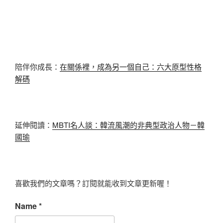
陪伴你成長：
在關係裡，成為另一個自己：六大原型性格
解碼
延伸閱讀：
MBTI名人談：韓流風潮的非典型政治人物－韓
國瑜
喜歡我們的文章嗎？訂閱就能收到文章更新喔！
Name
*