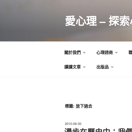
跳
至
愛心理 – 探
主
要
內
容
關於我們
心理諮商
讀讀文章
出版品
標籤:
放下過去
發
2015-08-30
佈
漫步在歷史中：我