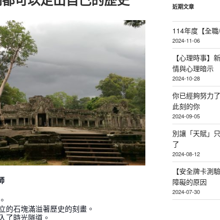
近期文章
114年度【全
2024-11-06
【心理時事】
情與心理暗示
2024-10-28
你已經夠努力
此刻的你
2024-09-05
別讓「天賦」
了
2024-08-12
【安全牌卡測
師
障礙的原因
2024-07-30
。
立的石塊滿溢著歷史的刻畫。
入了時光隧道。