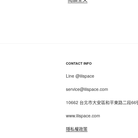
正
的
放
下，
是
你
不
介
CONTACT INFO
意
再
Line @iiispace
度
提
service@iiispace.com
起〉
10662 台北市大安區和平東路二段66
www.iiispace.com
隱私權政策