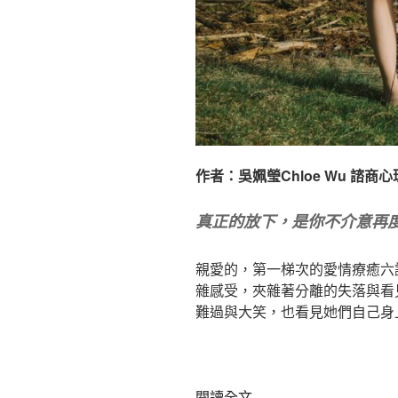
歷
史〉
作者：吳姵瑩Chloe Wu 諮商
真正的放下，是你不介意再
親愛的，第一梯次的愛情療癒六
雜感受，夾雜著分離的失落與看
難過與大笑，也看見她們自己身
〈真
閱讀全文