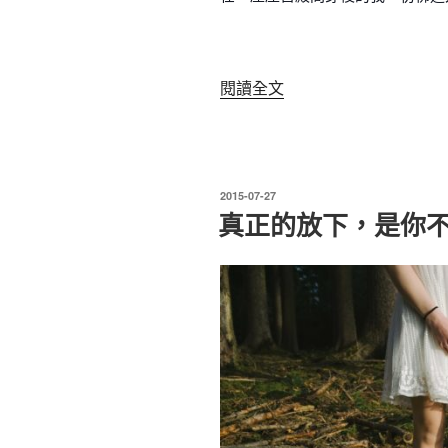
〈漫
閱讀全文
步
在
歷
史
發
2015-07-27
中：
佈
真正的放下，是你
於
我
們
都
可
以
走
出
自
己
的