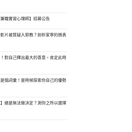
職/兼職實習心理師】招募公告
新影片被質疑入邪教？剖析家寧的微表
了！對自己釋出最大的善意，肯定此時
只是個詞彙！是時候探索你自己的優勢
驗】總是無法做決定？測你之所以選擇