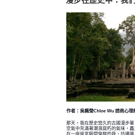
於
作者：吳姵瑩Chloe Wu 諮商心理
那天，我在歷史悠久的古國漫步著
空氣中充滿著潮濕腐朽的氣味，矗
在一座座宮殿間穿梭的我，彷彿遁