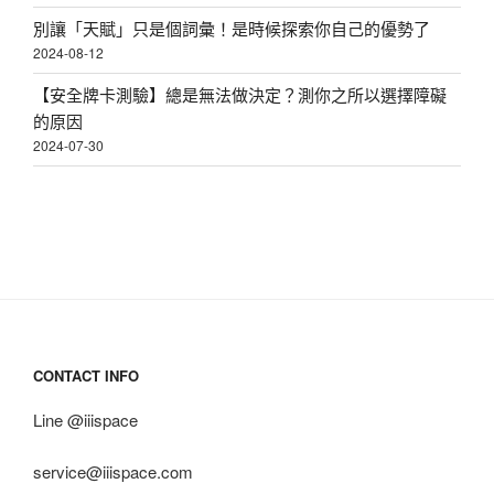
自
別讓「天賦」只是個詞彙！是時候探索你自己的優勢了
己
2024-08-12
的
【安全牌卡測驗】總是無法做決定？測你之所以選擇障礙
兩
的原因
個
2024-07-30
練
習〉
CONTACT INFO
Line @iiispace
service@iiispace.com