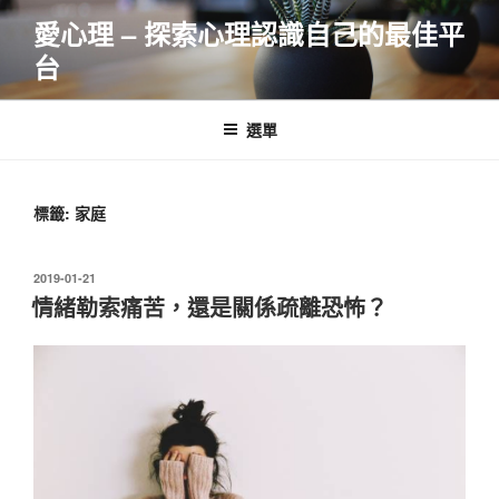
跳
愛心理 – 探索心理認識自己的最佳平
至
台
主
要
內
選單
容
標籤:
家庭
發
2019-01-21
佈
情緒勒索痛苦，還是關係疏離恐怖？
於