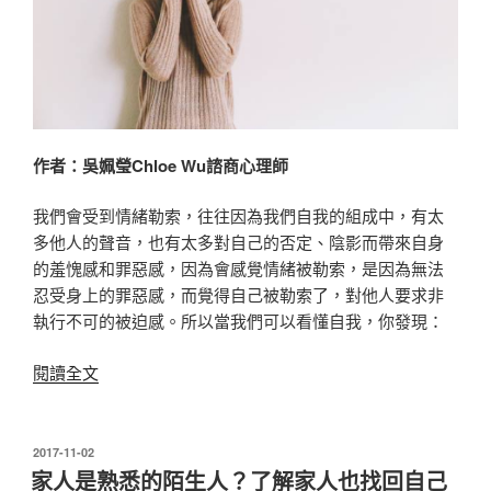
作者：吳姵瑩Chloe Wu諮商心理師
我們會受到情緒勒索，往往因為我們自我的組成中，有太
多他人的聲音，也有太多對自己的否定、陰影而帶來自身
的羞愧感和罪惡感，因為會感覺情緒被勒索，是因為無法
忍受身上的罪惡感，而覺得自己被勒索了，對他人要求非
執行不可的被迫感。所以當我們可以看懂自我，你發現：
〈情
閱讀全文
緒
勒
索
發
2017-11-02
佈
痛
家人是熟悉的陌生人？了解家人也找回自己
於