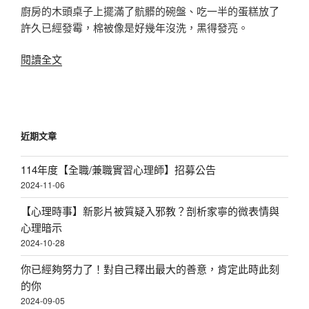
廚房的木頭桌子上擺滿了骯髒的碗盤、吃一半的蛋糕放了
許久已經發霉，棉被像是好幾年沒洗，黑得發亮。
〈家
閱讀全文
人
是
熟
悉
近期文章
的
陌
114年度【全職/兼職實習心理師】招募公告
生
2024-11-06
人？
了
【心理時事】新影片被質疑入邪教？剖析家寧的微表情與
解
心理暗示
家
2024-10-28
人
你已經夠努力了！對自己釋出最大的善意，肯定此時此刻
也
的你
找
2024-09-05
回