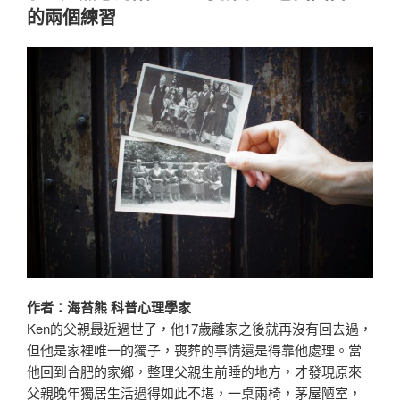
苦，
的兩個練習
還
是
關
係
疏
離
恐
怖？〉
作者：海苔熊 科普心理學家
Ken的父親最近過世了，他17歲離家之後就再沒有回去過，
但他是家裡唯一的獨子，喪葬的事情還是得靠他處理。當
他回到合肥的家鄉，整理父親生前睡的地方，才發現原來
父親晚年獨居生活過得如此不堪，一桌兩椅，茅屋陋室，