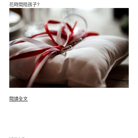
花時間陪孩子?
〈別
閱讀全文
把
委
屈
往
肚