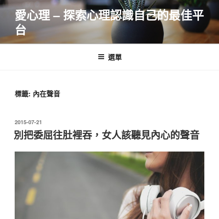
跳
愛心理 – 探索心理認識自己的最佳平
至
台
主
要
內
選單
容
標籤:
內在聲音
發
2015-07-21
佈
別把委屈往肚裡吞，女人該聽見內心的聲音
於