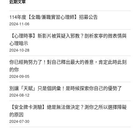
近期文章
裡
吞，
114年度【全職/兼職實習心理師】招募公告
女
2024-11-06
人
該
【心理時事】新影片被質疑入邪教？剖析家寧的微表情與
聽
心理暗示
見
2024-10-28
內
你已經夠努力了！對自己釋出最大的善意，肯定此時此刻
心
的你
的
2024-09-05
聲
音〉
別讓「天賦」只是個詞彙！是時候探索你自己的優勢了
2024-08-12
【安全牌卡測驗】總是無法做決定？測你之所以選擇障礙
的原因
2024-07-30