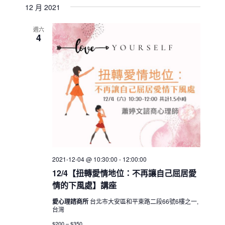
i
e
a
12 月 2021
e
e
s
r
n
l
n
t
c
週六
t
e
4
t
h
V
c
s
i
t
S
e
d
e
w
a
a
t
s
e
N
r
.
a
c
v
h
i
a
g
2021-12-04 @ 10:30:00
-
12:00:00
n
a
12/4【扭轉愛情地位：不再讓自己屈居愛
d
t
情的下風處】講座
V
i
愛心理諮商所
台北市大安區和平東路二段66號6樓之一,
i
o
台灣
n
e
$200 – $350