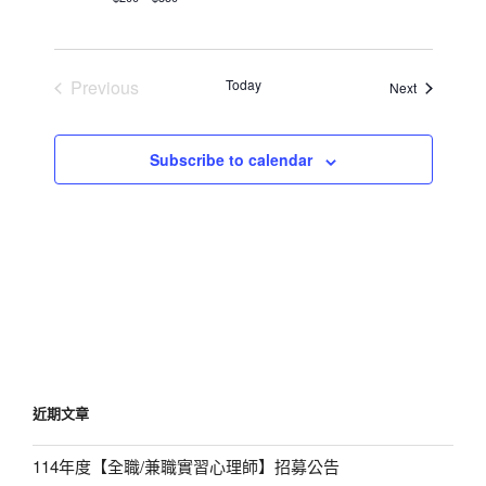
w
s
N
Previous
Today
Events
Next
Events
a
v
Subscribe to calendar
i
g
a
t
i
o
n
近期文章
114年度【全職/兼職實習心理師】招募公告