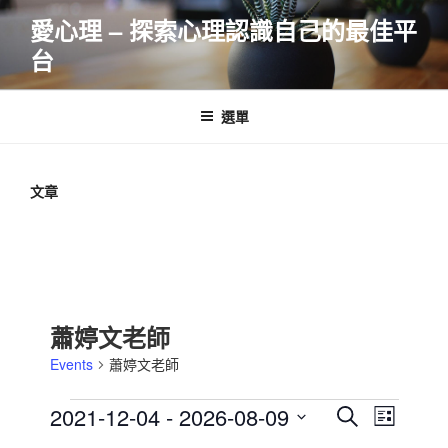
跳
愛心理 – 探索心理認識自己的最佳平
至
台
主
要
內
選單
容
文章
蕭婷文老師
Events
蕭婷文老師
Events
E
E
2021-12-04
 - 
2026-08-09
S
L
v
v
e
S