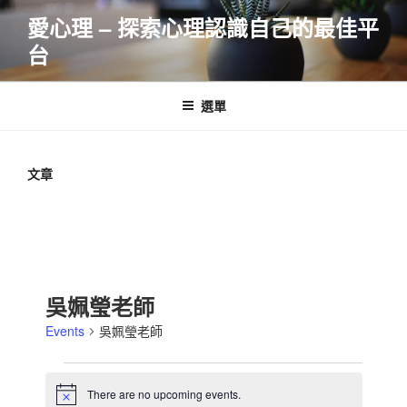
跳
愛心理 – 探索心理認識自己的最佳平
至
台
主
要
內
選單
容
文章
吳姵瑩老師
Events
吳姵瑩老師
Events
There are no upcoming events.
N