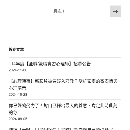
V
i
文
下
i
頁次
1
o
一
章
n
e
頁
分
w
頁
s
N
近期文章
a
v
114年度【全職/兼職實習心理師】招募公告
i
2024-11-06
g
【心理時事】新影片被質疑入邪教？剖析家寧的微表情與
a
心理暗示
t
2024-10-28
i
你已經夠努力了！對自己釋出最大的善意，肯定此時此刻
o
的你
n
2024-09-05
別讓「天賦」只是個詞彙！是時候探索你自己的優勢了