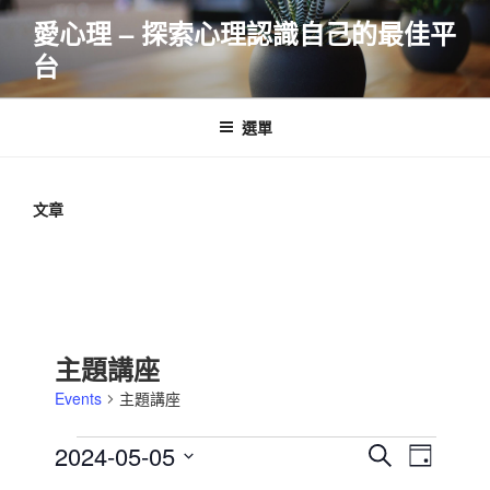
跳
愛心理 – 探索心理認識自己的最佳平
至
台
主
要
內
選單
容
文章
主題講座
Events
主題講座
Events
E
E
2024-05-05
S
D
v
for
v
e
S