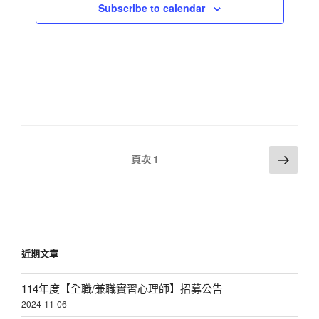
Subscribe to calendar
w
s
N
a
v
i
g
文
a
下
頁次
1
一
章
t
頁
分
i
頁
o
n
近期文章
114年度【全職/兼職實習心理師】招募公告
2024-11-06