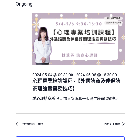
a
Ongoing
e
a
2024-
e
e
y
r
n
l
05-
n
c
t
e
05
t
h
V
c
s
i
t
S
e
d
e
w
a
a
t
s
e
N
r
.
a
2024-05-04 @ 09:30:00
-
2024-05-06 @ 16:30:00
c
心理專業培訓課程 -【外遇諮商及伴侶諮
v
h
商理論暨實務技巧】
i
a
g
愛心理諮商所
台北市大安區和平東路二段66號6樓之一
n
a
d
t
V
i
Previous Day
Next Day
i
o
n
e