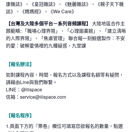
康雜誌》、《皇冠雜誌》、《魅麗雜誌》、《親子天下雜
誌》、《媽媽經》、《We Care》
【台灣及大陸多個平台－系列音頻課程】
大陸地區合作主
題範疇::「職場心理界限」、「心理圖書館」、「建立清晰
的人際界限」、「焦慮管理」 聯合報一刻鯨選製作：不安
的愛：破解愛情裡的九種疑惑・九堂課
【報名辦法】
如對課程內容、時間、報名方式以及課程名額等有疑問，
請藉由Line與我們聯繫。
LINE：@iiispace
信箱：service@iiispace.com
【報名程序】
1.頁面下方的『票卷』欄位可填寫您欲報名的數量，點選