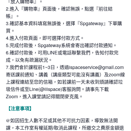
『放入購物車』。
2.進入『購物車』頁面後，確認無誤，點選『前往結
帳』。
3.確認基本資料填寫無誤後，選擇『Spgateway』下單購
買。
4.進入付款頁面，即可選擇付款方式。
5.完成付款後，Spgateway系統會寄出確認付款通知。
6.確認付款後，可用LINE或電話聯繫我們，告知付款完
成，以免有疏漏狀況。
7.我們會於課程前1~3日，透過ispaceservice@gmail.com
寄送課前通知、講義（講座類型可能沒有講義）及zoom線
上課程連結至您的信箱，如若課前一天未收到煩請確認垃
圾信件或至Line(@iiispace)客服詢問。請事先下載
Zoom，進入課堂請記得關閉麥克風。
【注意事項】
@如因招生人數不足或其他不可抗力因素，導致無法開
課，本工作室有權延期/取消此課程，所繳交之費原金額退