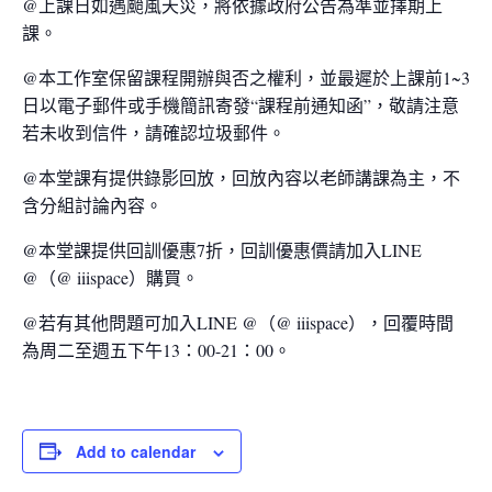
@上課日如遇颱風天災，將依據政府公告為準並擇期上
課。
@本工作室保留課程開辦與否之權利，並最遲於上課前1~3
日以電子郵件或手機簡訊寄發“課程前通知函”，敬請注意
若未收到信件，請確認垃圾郵件。
@本堂課有提供錄影回放，回放內容以老師講課為主，不
含分組討論內容。
@本堂課提供回訓優惠7折，回訓優惠價請加入LINE
@（@ iiispace）購買。
@若有其他問題可加入LINE @（@ iiispace），回覆時間
為周二至週五下午13：00-21：00。
Add to calendar