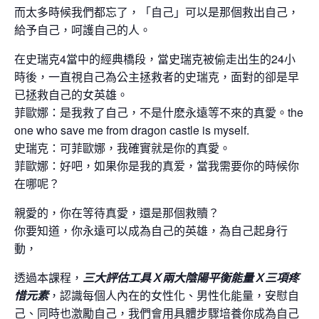
而太多時候我們都忘了，「自己」可以是那個救出自己，
給予自己，呵護自己的人。
在史瑞克4當中的經典橋段，當史瑞克被偷走出生的24小
時後，一直視自己為公主拯救者的史瑞克，面對的卻是早
已拯救自己的女英雄。
菲歐娜：是我救了自己，不是什麽永遠等不來的真愛。the
one who save me from dragon castle is myself.
史瑞克：可菲歐娜，我確實就是你的真愛。
菲歐娜：好吧，如果你是我的真爱，當我需要你的時候你
在哪呢？
親愛的，你在等待真愛，還是那個救贖？
你要知道，你永遠可以成為自己的英雄，為自己起身行
動，
透過本課程，
三大評估工具Ｘ兩大陰陽平衡能量Ｘ三項疼
惜元素
，認識每個人內在的女性化、男性化能量，安慰自
己、同時也激勵自己，我們會用具體步驟培養你成為自己