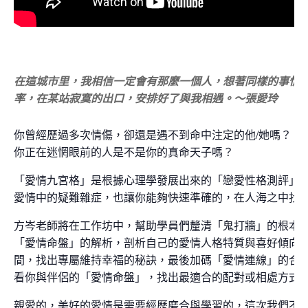
在這城市里，我相信一定會有那麼一個人，想著同樣的事情
率，在某站寂寞的出口，安排好了與我相遇。～張愛玲
你曾經歷過多次情傷，卻還是遇不到命中注定的他/她嗎？
你正在迷惘眼前的人是不是你的真命天子嗎？
「愛情九宮格」是根據心理學發展出來的「戀愛性格測評」
愛情中的疑難雜症，也讓你能夠快速準確的，在人海之中找到Mr./M
方岑老師將在工作坊中，幫助學員們釐清「鬼打牆」的根本
「愛情命盤」的解析，剖析自己的愛情人格特質與喜好傾向
間，找出專屬維持幸福的秘訣，最後加碼「愛情連線」的合
看你與伴侶的「愛情命盤」，找出最適合的配對或相處方式
親愛的，美好的愛情是需要經歷磨合與學習的，這次我們不