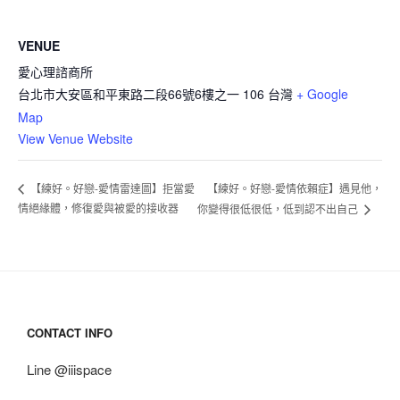
VENUE
愛心理諮商所
台北市大安區和平東路二段66號6樓之一
106
台灣
+ Google
Map
View Venue Website
【練好。好戀-愛情依賴症】遇見他，
【練好。好戀-愛情雷達圖】拒當愛
情絕緣體，修復愛與被愛的接收器
你變得很低很低，低到認不出自己
CONTACT INFO
Line @iiispace