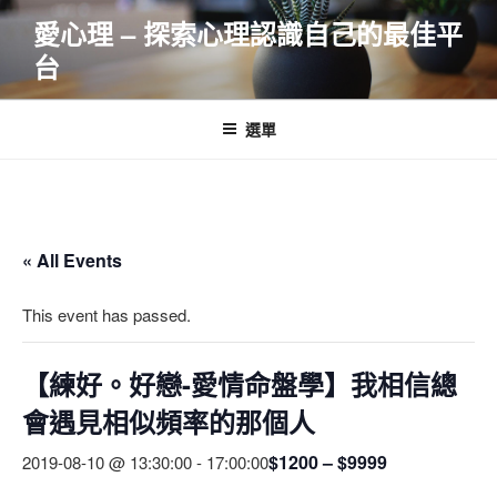
跳
愛心理 – 探索心理認識自己的最佳平
至
台
主
要
內
選單
容
« All Events
This event has passed.
【練好。好戀-愛情命盤學】我相信總
會遇見相似頻率的那個人
$1200 – $9999
2019-08-10 @ 13:30:00
-
17:00:00