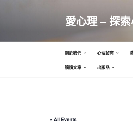
跳
至
愛心理 – 探
主
要
內
容
關於我們
心理諮商
讀讀文章
出版品
« All Events