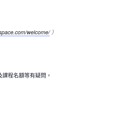
iispace.com/welcome/
）
及課程名額等有疑問，