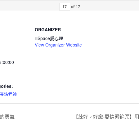
of
17
ORGANIZER
iiiSpace愛心理
View Organizer Website
3:00:00
ories:
展誥老師
的勇氣
【練好。好戀-愛情緊箍咒】