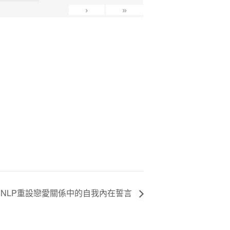
›
»
用NLP重設戀愛關係中的自我內在誓言