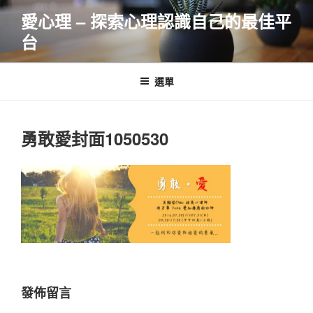
跳
愛心理 – 探索心理認識自己的最佳平
至
台
主
要
內
選單
容
勇敢愛封面1050530
發佈留言