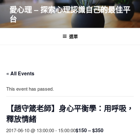
跳
愛心理 – 探索心理認識自己的最佳平
至
台
主
要
內
選單
容
« All Events
This event has passed.
【趙守箴老師】身心平衡學：用呼吸，
釋放情緒
$150 – $350
2017-06-10 @ 13:00:00
-
15:00:00