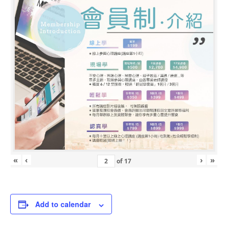
«
‹
›
»
of
17
Add to calendar