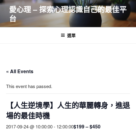
跳
愛心理 – 探索心理認識自己的最佳平
至
台
主
要
內
選單
容
« All Events
This event has passed.
【人生逆境學】人生的華麗轉身，進退
場的最佳時機
$199 – $450
2017-09-24 @ 10:00:00
-
12:00:00