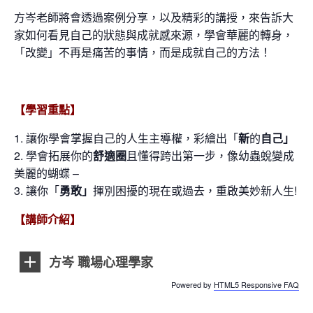
方岑老師將會透過案例分享，以及精彩的講授，來告訴大
家如何看見自己的狀態與成就感來源，學會華麗的轉身，
「改變」
不再是痛苦的事情，而是成就自己的方法！
【學習重點】
讓你學會
掌握
自己的人生主導權，彩繪出「
新
的
自己」
學會拓展你的
舒適圈
且懂得跨出第一步，
像
幼蟲蛻變成
美麗的蝴蝶 –
讓你「
勇敢」
揮別困擾的現在或過去，重啟美妙新人生!
【講師介紹】
方岑 職場心理學家
Powered by
HTML5 Responsive FAQ