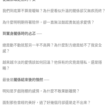
我們到底算不算是曖昧？為什麼看似升溫的關係卻又無疾而終？
為什麼明明期待著陪伴，卻一直無法鼓起勇氣追求愛情？
到置身關係時的忐忑 ──
總是動不動就惹另一半不高興？為什麼對方總是給不了我安全
感？
越來越冷淡的愛情該如何回溫？他保有的究竟是隱私，還是隱
瞞？
最後是
關係結束後的惶然 ──
明知是歹戲拖棚的感情，為什麼不敢果斷離開？
面對那些曾經的美好，過了好幾個月卻還是走不出來？