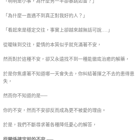
「明明是小事，為什麼另一半卻暴跳如雷？」
「為什麼一直遇不到真正對我好的人？」
「看起來是穩定交往，事實上卻越來越無話可說……」
從曖昧到交往，愛情的本質似乎就充滿著不安，
然而對於這種不安，卻又永遠找不到一種能徹底治癒的解藥，
於是你焦慮著不知道哪一天會失去，你糾結著揮之不去的患得患
失，
然而你不知道的是──
你的不安，然而不安卻反而成為更不被愛的理由。
於是，我們不斷尋求著各種降低憂心的解答，
從關係確定前的不安 ──