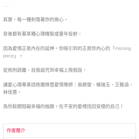
……
其實，每一種刺傷著你的揪心，
背後都有著某種心理機製或童年投射，
因為愛情正是內在的延伸，你吸引到的正是你內心的「missing
piece」。
從依附疏離、自我詛咒到幸福上限假說，
讓愛心理專業諮商團隊暨愛情導師：吳姵瑩、楊瑞玉、王雅涵、
林佳慧，
為你鬆開阻礙幸福的枷鎖，在不安的愛裡找回安穩的自己！
作者簡介