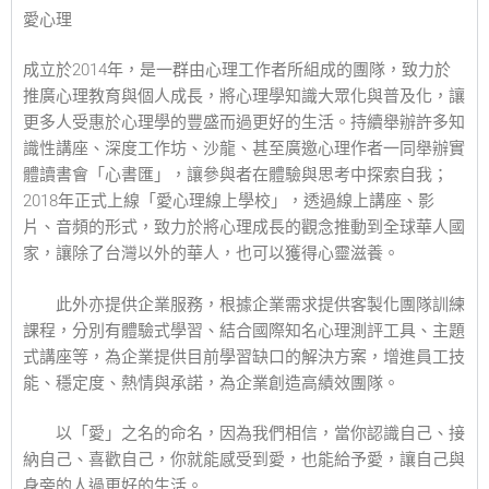
愛心理
成立於2014年，是一群由心理工作者所組成的團隊，致力於
推廣心理教育與個人成長，將心理學知識大眾化與普及化，讓
更多人受惠於心理學的豐盛而過更好的生活。持續舉辦許多知
識性講座、深度工作坊、沙龍、甚至廣邀心理作者一同舉辦實
體讀書會「心書匯」，讓參與者在體驗與思考中探索自我；
2018年正式上線「愛心理線上學校」，透過線上講座、影
片、音頻的形式，致力於將心理成長的觀念推動到全球華人國
家，讓除了台灣以外的華人，也可以獲得心靈滋養。
此外亦提供企業服務，根據企業需求提供客製化團隊訓練
課程，分別有體驗式學習、結合國際知名心理測評工具、主題
式講座等，為企業提供目前學習缺口的解決方案，增進員工技
能、穩定度、熱情與承諾，為企業創造高績效團隊。
以「愛」之名的命名，因為我們相信，當你認識自己、接
納自己、喜歡自己，你就能感受到愛，也能給予愛，讓自己與
身旁的人過更好的生活。