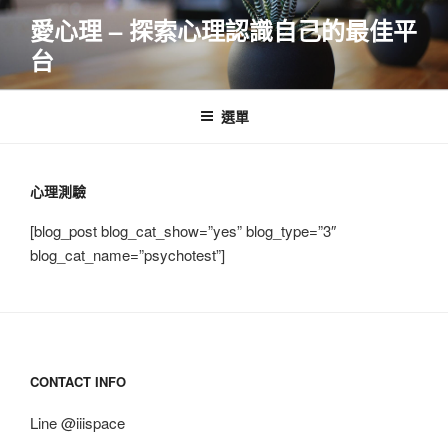
跳
愛心理 – 探索心理認識自己的最佳平
至
台
主
要
內
選單
容
心理測驗
[blog_post blog_cat_show=”yes” blog_type=”3″
blog_cat_name=”psychotest”]
CONTACT INFO
Line @iiispace