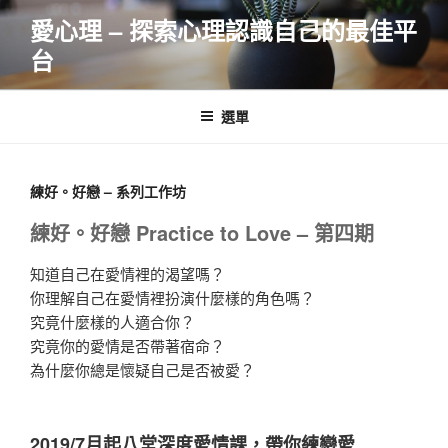
跳
愛心理 – 探索心理認識自己的最佳平
至
台
主
要
內
選單
容
練好。好戀 – 系列工作坊
練好。好戀 Practice to Love – 第四期
知道自己在愛情裡的渴望嗎？
你理解自己在愛情裡扮演什麼樣的角色嗎？
究竟什麼樣的人適合你？
究竟你的愛情是否帶著宿命？
為什麼你總是懷疑自己是否被愛？
2019/7月起八堂深度愛情課，帶你練戀愛