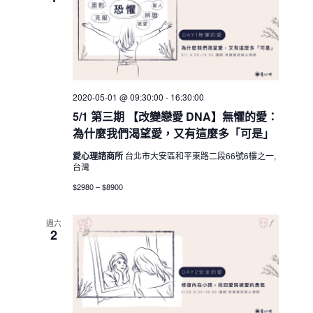
h
V
c
s
i
t
S
e
d
e
w
a
a
t
s
e
N
r
2020-05-01 @ 09:30:00
-
16:30:00
.
a
c
5/1 第三期 【改變戀愛 DNA】無懼的愛：
v
為什麼我們渴望愛，又有這麼多「可是」
h
i
a
愛心理諮商所
台北市大安區和平東路二段66號6樓之一,
g
台灣
n
a
$2980 – $8900
d
t
V
i
週六
i
2
o
n
e
w
s
N