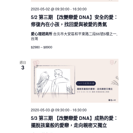
a
2020-05-02 @ 09:30:00
-
16:30:00
v
5/2 第三期 【改變戀愛 DNA】安全的愛：
i
修復內在小孩，找回愛與被愛的勇氣
g
愛心理諮商所
台北市大安區和平東路二段66號6樓之一,
台灣
a
$2980 – $8900
t
i
週日
o
3
n
2020-05-03 @ 09:30:00
-
16:30:00
5/3 第三期 【改變戀愛 DNA】成熟的愛：
擺脫孩童般的愛戀，走向親密又獨立