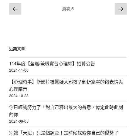
文
上
下
頁次
5
一
一
章
頁
頁
分
頁
近期文章
114年度【全職/兼職實習心理師】招募公告
2024-11-06
【心理時事】新影片被質疑入邪教？剖析家寧的微表情與
心理暗示
2024-10-28
你已經夠努力了！對自己釋出最大的善意，肯定此時此刻
的你
2024-09-05
別讓「天賦」只是個詞彙！是時候探索你自己的優勢了