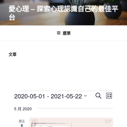
跳
愛心理 – 探索心理認識自己的最佳平
至
台
主
要
內
選單
容
文章
Events
E
E
2020-05-01
 - 
2021-05-22
S
L
v
v
e
S
i
e
a
5 月 2020
e
e
s
r
n
l
n
t
c
週五
t
e
1
t