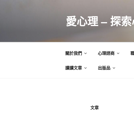
跳
至
愛心理 – 探
主
要
內
容
關於我們
心理諮商
讀讀文章
出版品
文章