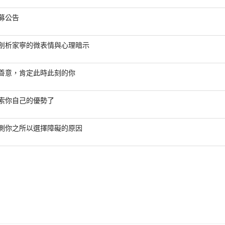
募公告
剖析家寧的微表情與心理暗示
善意，肯定此時此刻的你
索你自己的優勢了
測你之所以選擇障礙的原因