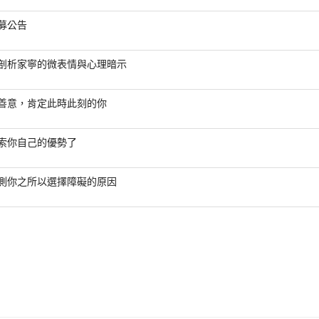
募公告
剖析家寧的微表情與心理暗示
善意，肯定此時此刻的你
索你自己的優勢了
測你之所以選擇障礙的原因