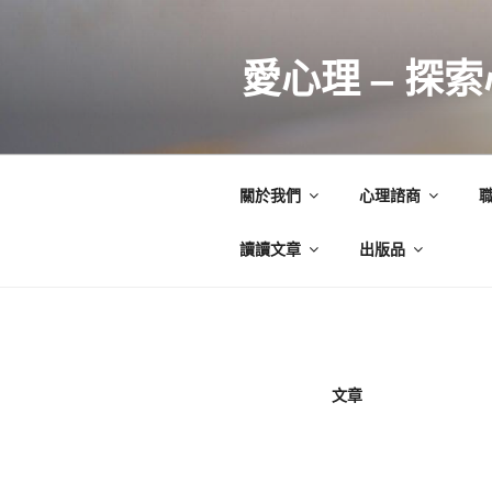
跳
至
愛心理 – 探
主
要
內
容
關於我們
心理諮商
讀讀文章
出版品
文章