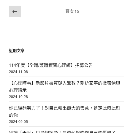
w
文
上
頁次
15
s
一
章
頁
N
分
a
頁
v
i
近期文章
g
a
114年度【全職/兼職實習心理師】招募公告
2024-11-06
t
i
【心理時事】新影片被質疑入邪教？剖析家寧的微表情與
o
心理暗示
2024-10-28
n
你已經夠努力了！對自己釋出最大的善意，肯定此時此刻
的你
2024-09-05
別讓「天賦」只是個詞彙！是時候探索你自己的優勢了