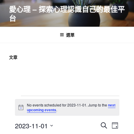
跳
愛心理 – 探索心理認識自己的最佳平
至
台
主
要
內
選單
容
文章
Events
No events scheduled for 2023-11-01. Jump to the
next
for
N
upcoming events
.
o
2023-
t
E
E
2023-11-01
i
S
11-
D
c
v
v
e
S
e